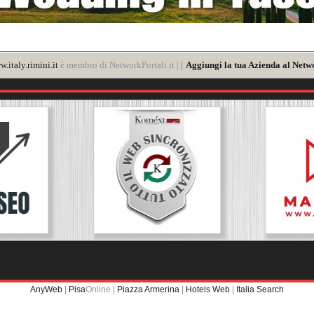
.italy.rimini.it
è membro di NetworkPortali.it | [
Aggiungi la tua Azienda al Netwo
AnyWeb
|
Pisa
Online |
Piazza Armerina
|
Hotels Web
|
Italia Search