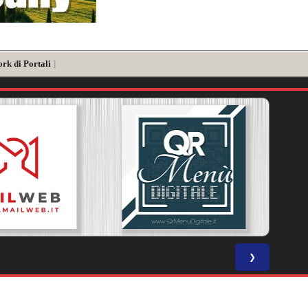
rk di Portali
]
❯