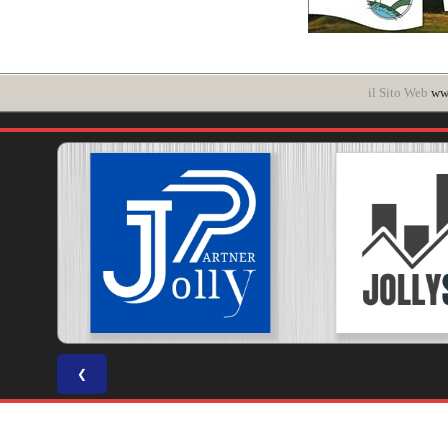
il Sito Web
www
❮