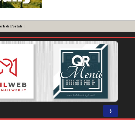
rk di Portali
]
❯