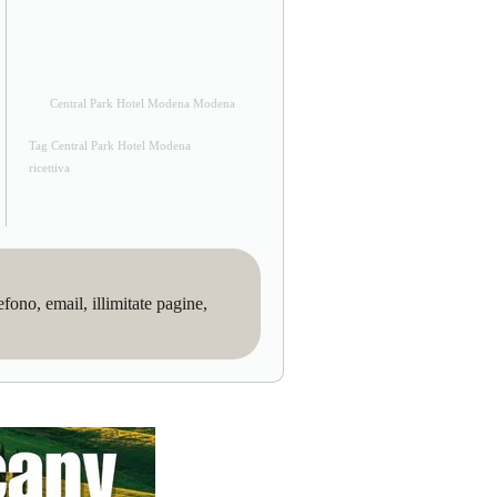
Central Park Hotel Modena Modena
Tag Central Park Hotel Modena
ricettiva
no, email, illimitate pagine,