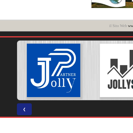
il Sito Web
www
❮