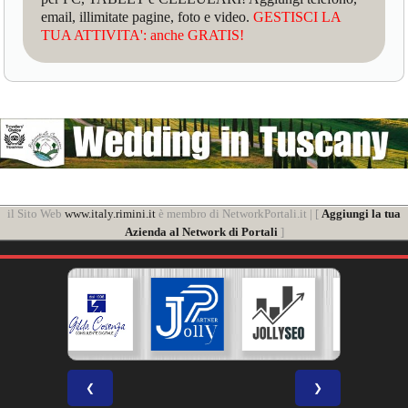
email, illimitate pagine, foto e video.
GESTISCI LA
TUA ATTIVITA': anche GRATIS!
il Sito Web
www.italy.rimini.it
è membro di NetworkPortali.it | [
Aggiungi la tua
Azienda al Network di Portali
]
❮
❯