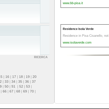
www.bb-pisa.it
Residence Isola Verde
Residence in Pisa Cisanello, not 
www.isolaverde.com
RICERCA
15
|
16
|
17
|
18
|
19
|
20
2
|
33
|
34
|
35
|
36
|
37
9
|
50
|
51
|
52
|
53
|
|
66
|
67
|
68
|
69
|
70
|