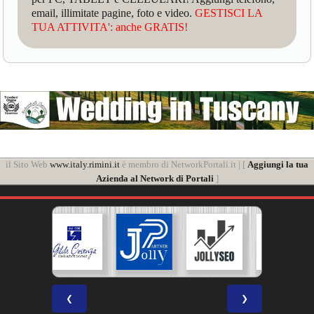
email, illimitate pagine, foto e video.
GESTISCI LA
TUA ATTIVITA': anche GRATIS!
il Sito Web
www.italy.rimini.it
è membro di NetworkPortali.it | [
Aggiungi la tua
Azienda al Network di Portali
]
❮
❯