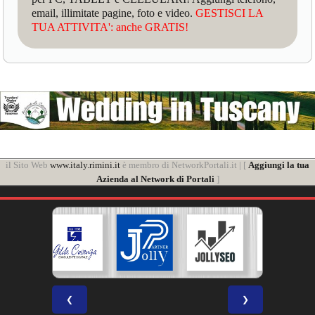
email, illimitate pagine, foto e video.
GESTISCI LA
TUA ATTIVITA': anche GRATIS!
il Sito Web
www.italy.rimini.it
è membro di NetworkPortali.it | [
Aggiungi la tua
Azienda al Network di Portali
]
❮
❯