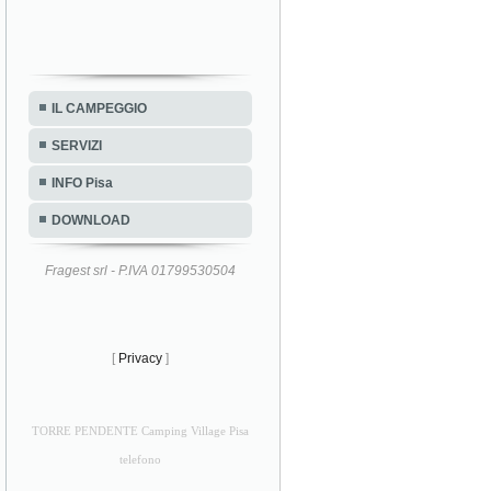
IL CAMPEGGIO
SERVIZI
INFO Pisa
DOWNLOAD
Fragest srl - P.IVA 01799530504
[
Privacy
]
TORRE PENDENTE Camping Village Pisa
telefono