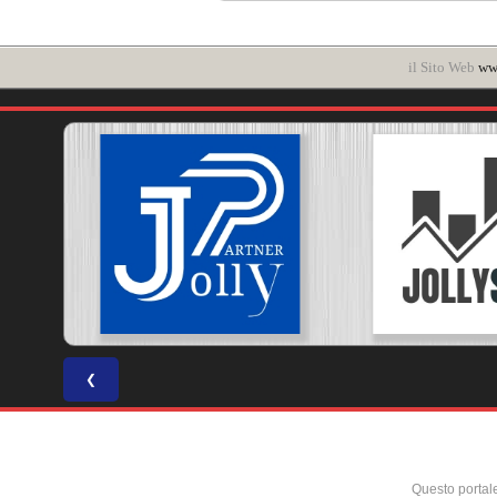
il Sito Web
www
❮
Questo portal