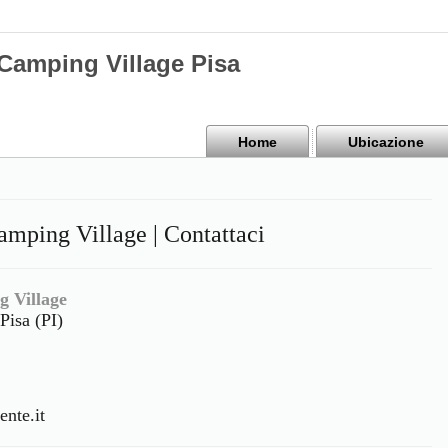
mping Village Pisa
Home
Ubicazione
ng Village | Contattaci
Village
Pisa (PI)
nte.it