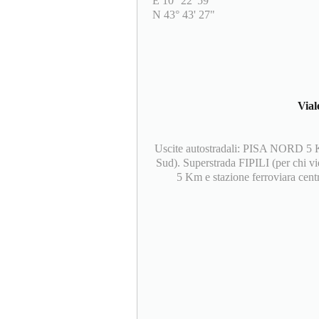
E 10° 22' 59"
N 43° 43' 27"
Vial
Uscite autostradali: PISA NORD 5 
Sud). Superstrada FIPILI (per chi v
5 Km e stazione ferroviara cent