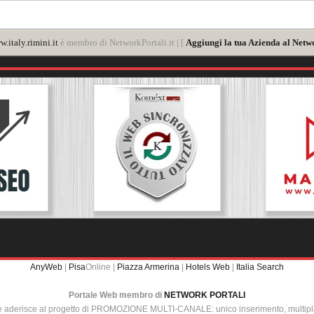
.italy.rimini.it
è membro di NetworkPortali.it | [
Aggiungi la tua Azienda al Netwo
AnyWeb
|
Pisa
Online |
Piazza Armerina
|
Hotels Web
|
Italia Search
Portale Web membro di
NETWORK PORTALI
e aderisce al progetto di PROMOZIONE MULTI-CANALE: unico inserimento, multip