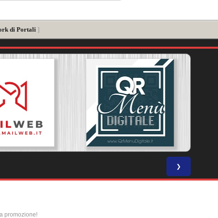
rk di Portali
]
❯
la promozione!