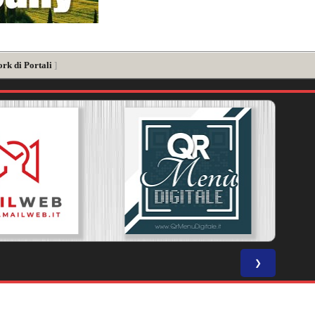
rk di Portali
]
❯