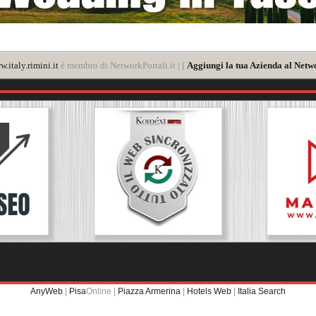
.italy.rimini.it
è membro di NetworkPortali.it | [
Aggiungi la tua Azienda al Netwo
AnyWeb
|
Pisa
Online |
Piazza Armerina
|
Hotels Web
|
Italia Search