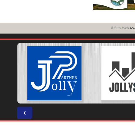
il Sito Web
www
❮