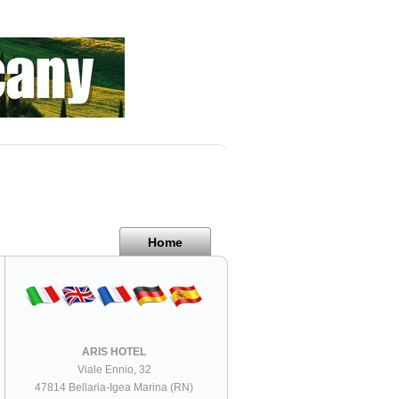
Home
ARIS HOTEL
Viale Ennio, 32
47814 Bellaria-Igea Marina (RN)