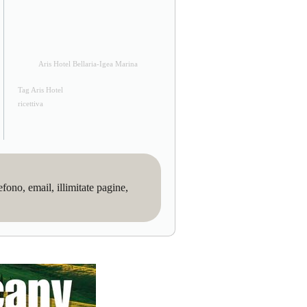
Aris Hotel Bellaria-Igea Marina
Tag Aris Hotel
ricettiva
no, email, illimitate pagine,