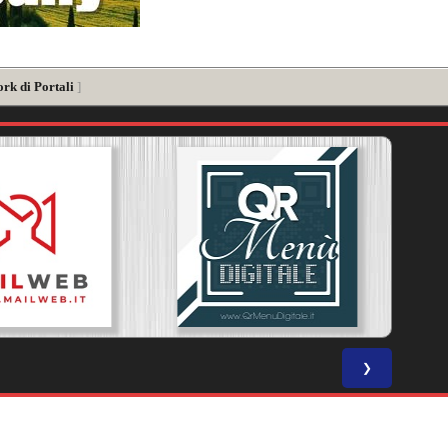
rk di Portali
]
❯