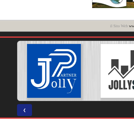
il Sito Web
www
❮