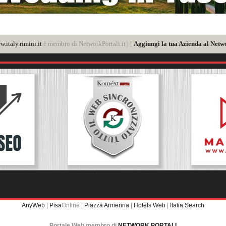
.italy.rimini.it
è membro di NetworkPortali.it | [
Aggiungi la tua Azienda al Netwo
AnyWeb
|
Pisa
Online |
Piazza Armerina
|
Hotels Web
|
Italia Search
Portale Web membro di
NETWORK PORTALI