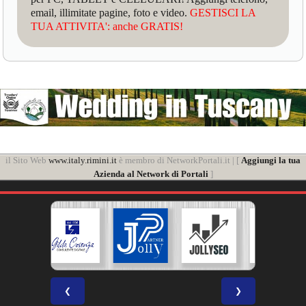
email, illimitate pagine, foto e video.
GESTISCI LA
TUA ATTIVITA': anche GRATIS!
il Sito Web
www.italy.rimini.it
è membro di NetworkPortali.it | [
Aggiungi la tua
Azienda al Network di Portali
]
❮
❯